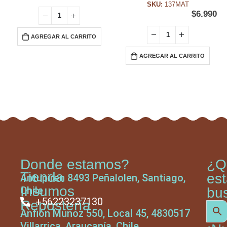
SKU:
137MAT
$
6.990
AGREGAR AL CARRITO
AGREGAR AL CARRITO
Donde estamos?
¿Q
Tienda
es
Antupiren 8493 Peñalolen, Santiago,
Insumos
Chile
bu
+56223237130
Repostería
Anfión Muñoz 550, Local 45, 4830517
Villarrica, Araucanía, Chile