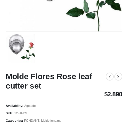
Molde Flores Rose leaf
cutter set
$
2.890
Availability:
Agotado
SKU:
1291MOL
Categorías:
FONDANT
,
Molde fondant