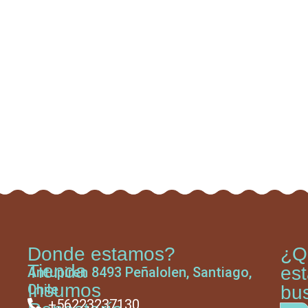
Donde estamos?
¿Q
Tienda
es
Antupiren 8493 Peñalolen, Santiago,
Insumos
Chile
bu
+56223237130