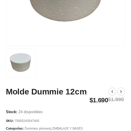
Molde Dummie 12cm
$
1.690
$
1.990
24 disponibles
SKU:
75805243547400
Categorías:
Dummies plumavit
,
EMBALAJE Y BASES