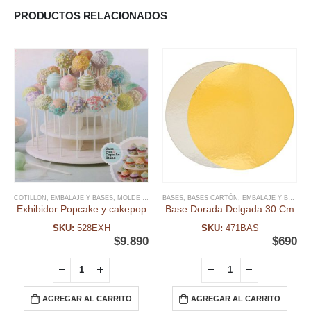
PRODUCTOS RELACIONADOS
COTILLON
,
EMBALAJE Y BASES
,
MOLDE CAKEPOP
BASES
,
MOLDES
,
BASES CARTÓN
,
OTROS PACKAGING
,
EMBALAJE Y BASES
Exhibidor Popcake y cakepop
Base Dorada Delgada 30 Cm
SKU:
528EXH
SKU:
471BAS
$
9.890
$
690
AGREGAR AL CARRITO
AGREGAR AL CARRITO