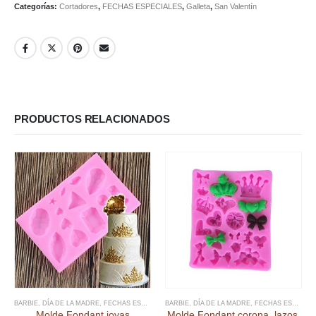
Categorías:
Cortadores
,
FECHAS ESPECIALES
,
Galleta
,
San Valentín
PRODUCTOS RELACIONADOS
BARBIE
,
DÍA DE LA MADRE
,
FECHAS ESPECIALES
BARBIE
,
FONDANT
,
DÍA DE LA MADRE
,
MOLDE FONDANT
,
FECHAS ESPECIALES
,
MOLDES SILI
Molde Fondant joyas
Molde Fondant corona, lazos,