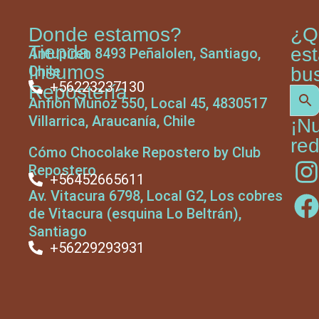
Donde estamos?
¿Q
Tienda
es
Antupiren 8493 Peñalolen, Santiago,
Insumos
Chile
bu
+56223237130
Repostería
Anfión Muñoz 550, Local 45, 4830517
Villarrica, Araucanía, Chile
¡N
red
Cómo Chocolake Repostero by Club
Repostero
+56452665611
Av. Vitacura 6798, Local G2, Los cobres
de Vitacura (esquina Lo Beltrán),
Santiago
+56229293931