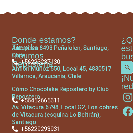
Donde estamos?
¿Q
Tienda
es
Antupiren 8493 Peñalolen, Santiago,
Insumos
Chile
bu
+56223237130
Repostería
Anfión Muñoz 550, Local 45, 4830517
Villarrica, Araucanía, Chile
¡N
red
Cómo Chocolake Repostero by Club
Repostero
+56452665611
Av. Vitacura 6798, Local G2, Los cobres
de Vitacura (esquina Lo Beltrán),
Santiago
+56229293931