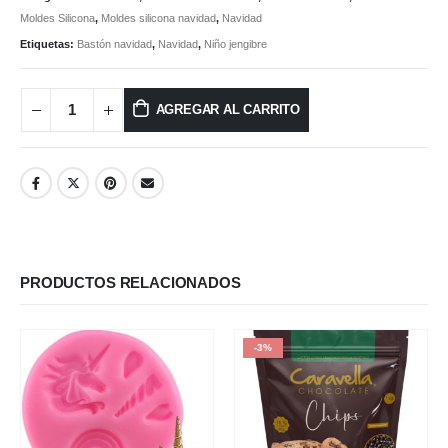
Moldes Silicona
,
Moldes silicona navidad
,
Navidad
Etiquetas:
Bastón navidad
,
Navidad
,
Niño jengibre
AGREGAR AL CARRITO
PRODUCTOS RELACIONADOS
-3%