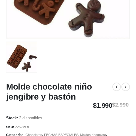
Molde chocolate niño
jengibre y bastón
$
1.990
$
2.990
2 disponibles
SKU:
2252MOL
Categorías:
Chocolates
,
FECHAS ESPECIALES
,
Moldes chocolate
,