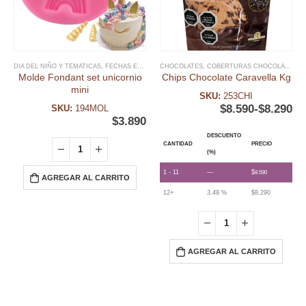
DIA DEL NIÑO Y TEMATICAS
,
FECHAS ESPECIALES
CHOCOLATES
,
FONDANT
,
,
COBERTURAS CHOCOLATE
MOLDE FONDANT
,
UNICORNI
,
FE
Molde Fondant set unicornio
Chips Chocolate Caravella Kg
mini
SKU:
253CHI
$
8.590
-
$
8.290
SKU:
194MOL
$
3.890
DESCUENTO
CANTIDAD
PRECIO
(%)
1 - 11
—
$
8.590
AGREGAR AL CARRITO
12+
3.49 %
$
8.290
AGREGAR AL CARRITO