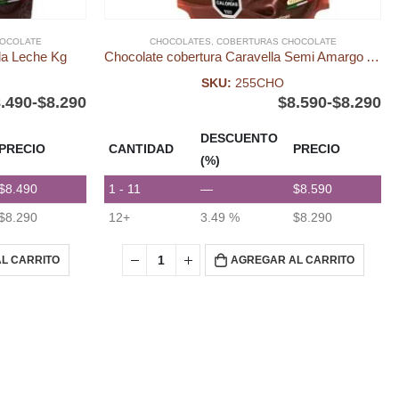
OCOLATE
CHOCOLATES
,
COBERTURAS CHOCOLATE
la Leche Kg
Chocolate cobertura Caravella Semi Amargo Alfajor kg
SKU:
255CHO
.490
-
$
8.290
$
8.590
-
$
8.290
DESCUENTO
PRECIO
CANTIDAD
PRECIO
(%)
$
8.490
1 - 11
—
$
8.590
$
8.290
12+
3.49 %
$
8.290
L CARRITO
AGREGAR AL CARRITO