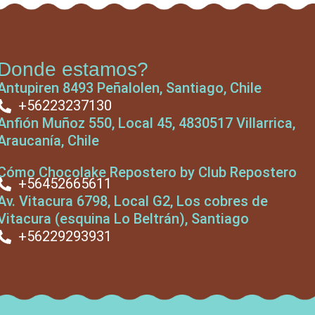
Donde estamos?
Antupiren 8493 Peñalolen, Santiago, Chile
+56223237130
Anfión Muñoz 550, Local 45, 4830517 Villarrica,
Araucanía, Chile
Cómo Chocolake Repostero by Club Repostero
+56452665611
Av. Vitacura 6798, Local G2, Los cobres de
Vitacura (esquina Lo Beltrán), Santiago
+56229293931