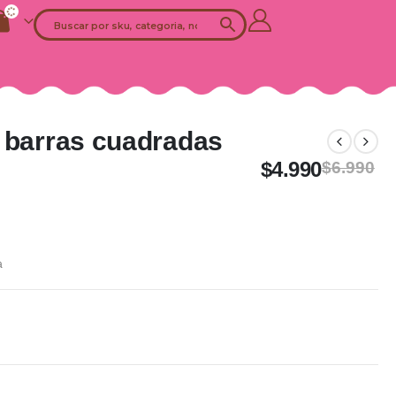
6 barras cuadradas
$
4.990
$
6.990
a