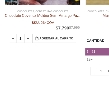
CHOCOLATES
,
COBERTURAS CHOCOLATE
CHOCOLATES
,
C
Chocolate Coverlux Moldeo Semi Amargo Puratos Kg
Man
SKU:
264COV
$
7.790
$
7.990
AGREGAR AL CARRITO
CANTIDAD
1 - 11
12+