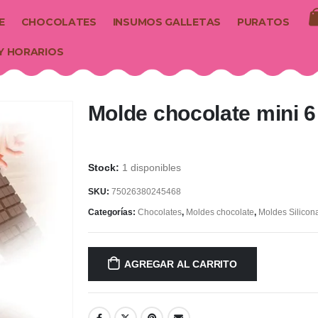
E
CHOCOLATES
INSUMOS GALLETAS
PURATOS
Y HORARIOS
Molde chocolate mini 
1 disponibles
SKU:
75026380245468
Categorías:
Chocolates
,
Moldes chocolate
,
Moldes Silicon
AGREGAR AL CARRITO