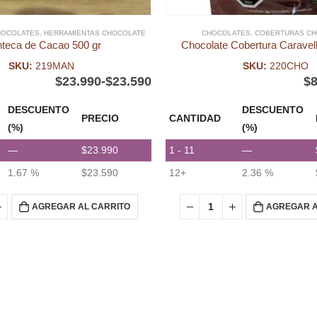
HOCOLATES
,
HERRAMIENTAS CHOCOLATE
CHOCOLATES
,
COBERTURAS CH
teca de Cacao 500 gr
Chocolate Cobertura Caravel
SKU:
219MAN
SKU:
220CHO
$
23.990
-
$
23.590
$
8
DESCUENTO
DESCUENTO
PRECIO
CANTIDAD
(%)
(%)
—
$
23.990
1 - 11
—
1.67 %
$
23.590
12+
2.36 %
AGREGAR AL CARRITO
AGREGAR A