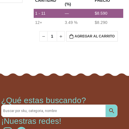
CANTIDAD
PRECIO
(%)
1 - 11
—
$
8.590
12+
3.49 %
$
8.290
AGREGAR AL CARRITO
¿Qué estas buscando?
¡Nuestras redes!