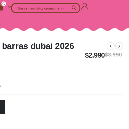
 barras dubai 2026
$
2.990
$
3.990
a