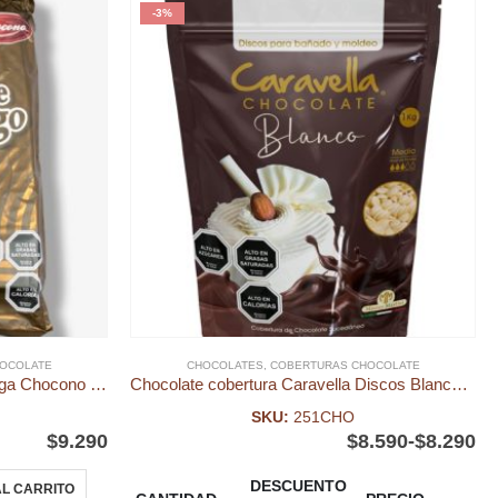
-3%
OCOLATE
CHOCOLATES
,
COBERTURAS CHOCOLATE
Chocolate Cobertura Semi Amarga Chocono Kg
Chocolate cobertura Caravella Discos Blancos Kg
SKU:
251CHO
$
9.290
$
8.590
-
$
8.290
DESCUENTO
L CARRITO