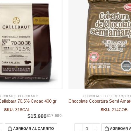
HOCOLATES
,
CHOCOLATES
CHOCOLATES
,
COBERTURAS CH
Callebaut 70,5% Cacao 400 gr
SKU:
318CAL
SKU:
214COB
$
15.990
$
17.990
AGREGAR AL CARRITO
AGREGAR A