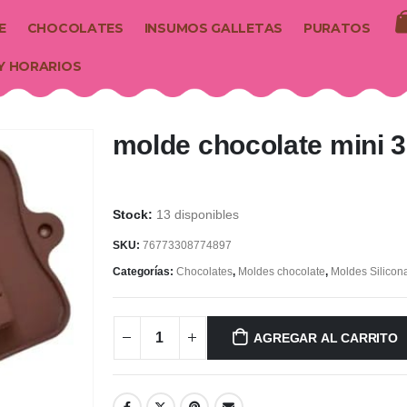
E
CHOCOLATES
INSUMOS GALLETAS
PURATOS
Y HORARIOS
molde chocolate mini 3
13 disponibles
SKU:
76773308774897
Categorías:
Chocolates
,
Moldes chocolate
,
Moldes Silicon
AGREGAR AL CARRITO