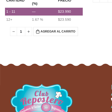
CANTIDAD
PRECIO
(%)
1 - 11
—
$
23.990
12+
1.67 %
$
23.590
AGREGAR AL CARRITO