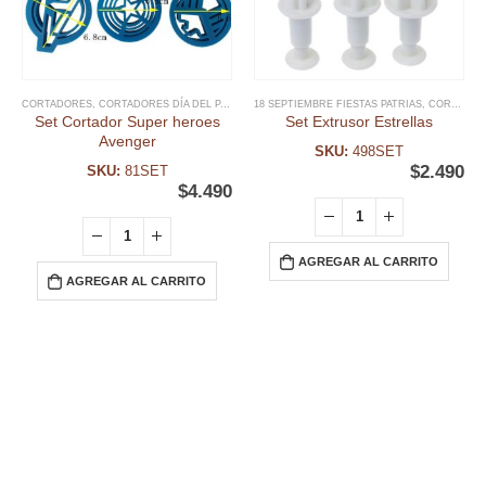
CORTADORES
,
CORTADORES DÍA DEL PADRE
,
18 SEPTIEMBRE FIESTAS PATRIAS
DIA DEL NIÑO Y TEMATICAS
,
DÍA DEL PADRE
,
CORTADORES NAVIDAD
,
Set Cortador Super heroes
Set Extrusor Estrellas
Avenger
SKU:
498SET
$
2.490
SKU:
81SET
$
4.490
AGREGAR AL CARRITO
AGREGAR AL CARRITO