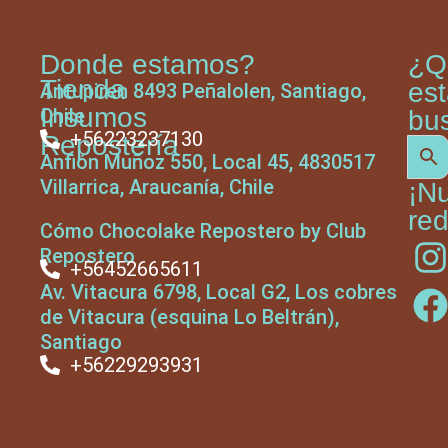
Donde estamos?
¿Q
Tienda
es
Antupiren 8493 Peñalolen, Santiago,
Insumos
Chile
bu
+56223237130
Repostería
Anfión Muñoz 550, Local 45, 4830517
Villarrica, Araucanía, Chile
¡N
red
Cómo Chocolake Repostero by Club
Repostero
+56452665611
Av. Vitacura 6798, Local G2, Los cobres
de Vitacura (esquina Lo Beltrán),
Santiago
+56229293931