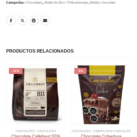
Categorías:
Chocolates
,
Molde Acrílico / Policarbonato
,
Moldes chocolate
PRODUCTOS RELACIONADOS
-11%
-4%
CHOCOLATES
,
CHOCOLATES
CHOCOLATES
,
COBERTURAS CHOCOLATE
Chocolate Callebaut 55%
Chocolate Cobertura