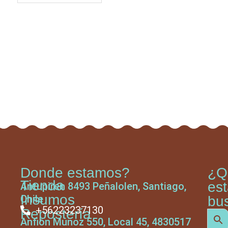
Donde estamos?
¿Q
Tienda
es
Antupiren 8493 Peñalolen, Santiago,
Insumos
Chile
bu
+56223237130
Repostería
Anfión Muñoz 550, Local 45, 4830517