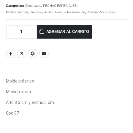
Categorías:
Chocolates
,
FECHAS ESPECIALES
,
Moldes silicona, plastico y acrilico Pascua Resurreción
,
Pascua Resurreción
AGREGAR AL CARRITO
Molde plástico
Medida aprox
Alto 8.5 cm y ancho 5 cm
Cod 97