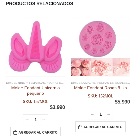
PRODUCTOS RELACIONADOS
DIA DEL NIÑO Y TEMATICAS
,
FECHAS ESPECIALES
DÍA DE LA MADRE
,
FONDANT
,
MOLDE FONDANT
,
FECHAS ESPECIALES
,
UNICORNI
,
FON
Molde Fondant Unicornio
Molde Fondant Rosas 9 Un
pequeño
SKU:
152MOL
$
5.990
SKU:
157MOL
$
3.990
AGREGAR AL CARRITO
AGREGAR AL CARRITO