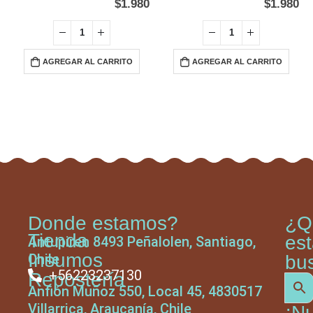
$
1.980
$
1.980
AGREGAR AL CARRITO
AGREGAR AL CARRITO
Donde estamos?
¿Q
Tienda
es
Antupiren 8493 Peñalolen, Santiago,
Insumos
Chile
bu
+56223237130
Repostería
Anfión Muñoz 550, Local 45, 4830517
Villarrica, Araucanía, Chile
¡N