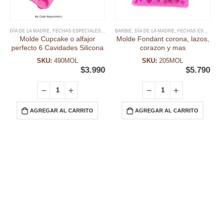
DÍA DE LA MADRE
,
FECHAS ESPECIALES
,
MOLDE CUPCAKES
BARBIE
,
DÍA DE LA MADRE
,
MOLDE SILICONA
,
FECHAS ESPECIALES
,
MOLDES
,
MO
Molde Cupcake o alfajor
Molde Fondant corona, lazos,
perfecto 6 Cavidades Silicona
corazon y mas
SKU:
490MOL
SKU:
205MOL
$
3.990
$
5.790
AGREGAR AL CARRITO
AGREGAR AL CARRITO