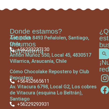
Donde estamos?
¿Q
Tienda
es
Antupiren 8493 Peñalolen, Santiago,
Insumos
Chile
bu
+56223237130
Repostería
Anfión Muñoz 550, Local 45, 4830517
Villarrica, Araucanía, Chile
¡N
red
Cómo Chocolake Repostero by Club
Repostero
+56452665611
Av. Vitacura 6798, Local G2, Los cobres
de Vitacura (esquina Lo Beltrán),
Santiago
+56229293931