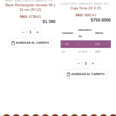
BASES
,
BASES CARTÓN
,
EMBALAJE Y BASES
CAJAS TORTA
,
EMBALAJE Y BASES
,
FECHAS ESPECIALES
Base Rectangular dorada 38 x
Caja Torta 23 X 23
31 cm (N°12)
SKU:
866CAJ
SKU:
473BAS
$
750
-
$
590
$
1.390
DESCUENTO
CANTIDAD
PRECIO
(%)
AGREGAR AL CARRITO
1 - 49
—
$
750
50+
21.33 %
$
590
AGREGAR AL CARRITO