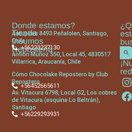
Donde estamos?
¿Q
Tienda
es
Antupiren 8493 Peñalolen, Santiago,
Insumos
Chile
bu
+56223237130
Repostería
Anfión Muñoz 550, Local 45, 4830517
Villarrica, Araucanía, Chile
¡N
red
Cómo Chocolake Repostero by Club
Repostero
+56452665611
Av. Vitacura 6798, Local G2, Los cobres
de Vitacura (esquina Lo Beltrán),
Santiago
+56229293931