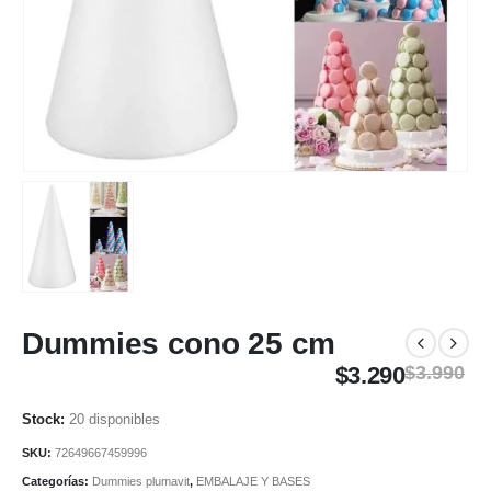
Dummies cono 25 cm
$
3.290
$
3.990
20 disponibles
SKU:
72649667459996
Categorías:
Dummies plumavit
,
EMBALAJE Y BASES