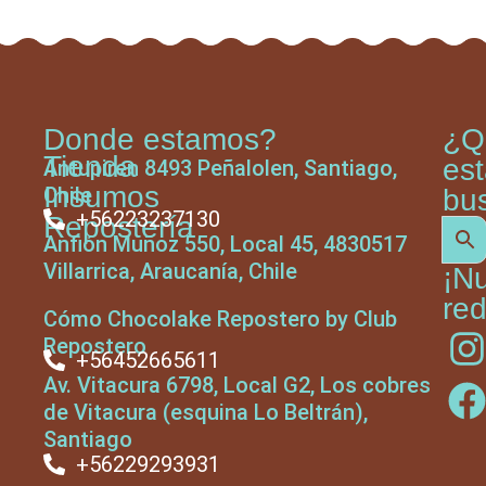
Donde estamos?
¿Q
Tienda
es
Antupiren 8493 Peñalolen, Santiago,
Insumos
Chile
bu
+56223237130
Repostería
Anfión Muñoz 550, Local 45, 4830517
Villarrica, Araucanía, Chile
¡N
red
Cómo Chocolake Repostero by Club
Repostero
+56452665611
Av. Vitacura 6798, Local G2, Los cobres
de Vitacura (esquina Lo Beltrán),
Santiago
+56229293931