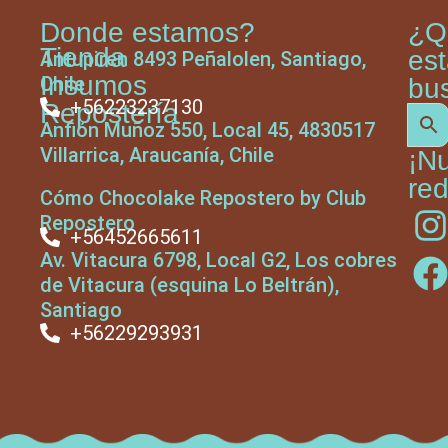
Donde estamos?
¿Q
Tienda
es
Antupiren 8493 Peñalolen, Santiago,
Insumos
Chile
bu
+56223237130
Repostería
Anfión Muñoz 550, Local 45, 4830517
Villarrica, Araucanía, Chile
¡N
red
Cómo Chocolake Repostero by Club
Repostero
+56452665611
Av. Vitacura 6798, Local G2, Los cobres
de Vitacura (esquina Lo Beltrán),
Santiago
+56229293931