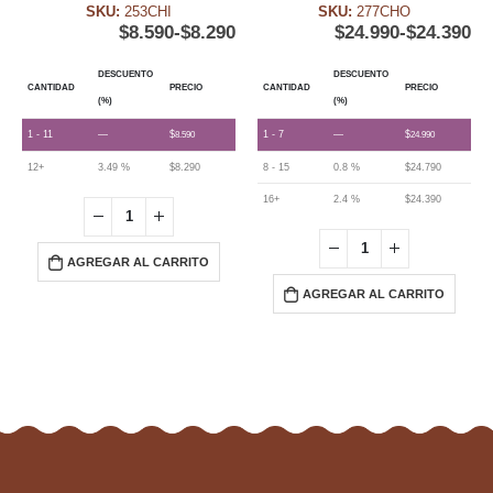
SKU:
253CHI
SKU:
277CHO
$
8.590
-
$
8.290
$
24.990
-
$
24.390
DESCUENTO
DESCUENTO
CANTIDAD
PRECIO
CANTIDAD
PRECIO
(%)
(%)
1 - 11
—
$
1 - 7
—
$
8.590
24.990
12+
3.49 %
$
8.290
8 - 15
0.8 %
$
24.790
16+
2.4 %
$
24.390
AGREGAR AL CARRITO
AGREGAR AL CARRITO