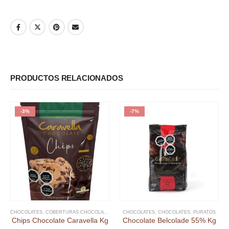
PRODUCTOS RELACIONADOS
-3%
-7%
CHOCOLATES
,
COBERTURAS CHOCOLATE
,
FECHAS ESPECIALES
CHOCOLATES
,
CHOCOLATES
,
NAVIDAD
,
PAN DE PASCUA
,
PURATOS
Chips Chocolate Caravella Kg
Chocolate Belcolade 55% Kg