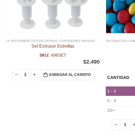
18 SEPTIEMBRE FIESTAS PATRIAS
,
CORTADORES NAVIDAD
,
EXTRUSOR FONDANT
DECORACIÓN COM
,
FE
Set Extrusor Estrellas
SKU:
498SET
$
2.490
AGREGAR AL CARRITO
CANTIDAD
1 - 4
5 - 9
10+