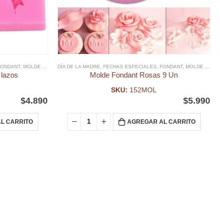
NKLES & MOSTACILLAS
FONDANT
,
MOLDE FONDANT
,
DÍA DE LA MADRE
SPRINKLES FIGURAS
,
MOLDES SILICONA, ACRILICO Y PLÁSTICO DIA DE LA MADRE
,
FECHAS ESPECIALES
,
SPRINKLES Y DECO NAVIDAD
,
FONDANT
,
,
MOLDE FONDANT
SPRINKLES 
 lazos
Molde Fondant Rosas 9 Un
SKU:
152MOL
$
4.890
$
5.990
L CARRITO
AGREGAR AL CARRITO