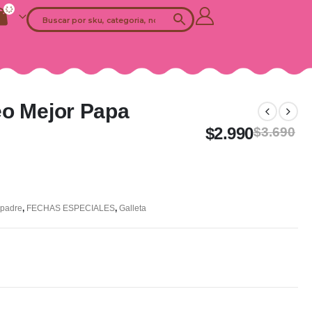
eo Mejor Papa
$
2.990
$
3.690
 padre
,
FECHAS ESPECIALES
,
Galleta