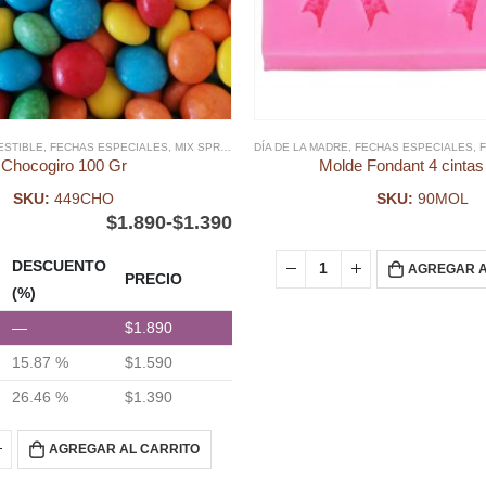
ESTIBLE
CHAS ESPECIALES
,
FECHAS ESPECIALES
,
FONDANT
,
NAVIDAD
,
MIX SPRINKLES
,
RELIGIOSOS
DÍA DE LA MADRE
,
NAVIDAD
,
PASCUA RESURRECIÓN
,
FECHAS ESPECIALES
,
SPRI
,
Chocogiro 100 Gr
Molde Fondant 4 cintas
SKU:
449CHO
SKU:
90MOL
$
1.890
-
$
1.390
DESCUENTO
AGREGAR A
PRECIO
(%)
—
$
1.890
15.87 %
$
1.590
26.46 %
$
1.390
AGREGAR AL CARRITO