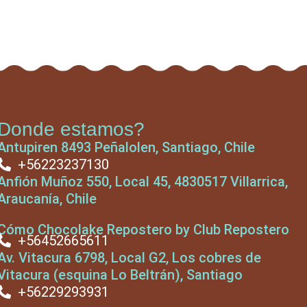
Donde estamos?
Antupiren 8493 Peñalolen, Santiago, Chile
+56223237130
Anfión Muñoz 550, Local 45, 4830517 Villarrica,
Araucanía, Chile
Cómo Chocolake Repostero by Club Repostero
+56452665611
Av. Vitacura 6798, Local G2, Los cobres de
Vitacura (esquina Lo Beltrán), Santiago
+56229293931