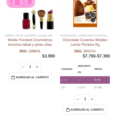
BARBIE
,
DÍA DE LA MADRE
,
DIA DEL NIÑO Y TEMATICAS
CHOCOLATES
,
FECHAS ESPECIALES
,
COBERTURAS CHOCOLATE
,
FONDANT
,
,
FE
M
Molde Fondant Cosmeticos
Chocolate Coverlux Moldeo
brochas labial y pinta uñas
Leche Puratos Kg
SKU:
159MOL
SKU:
265COV
$
3.990
$
7.790
-
$
7.390
DESCUENTO
CANTIDAD
PRECIO
(%)
AGREGAR AL CARRITO
1 - 9
—
$
7.790
10+
5.13 %
$
7.390
AGREGAR AL CARRITO