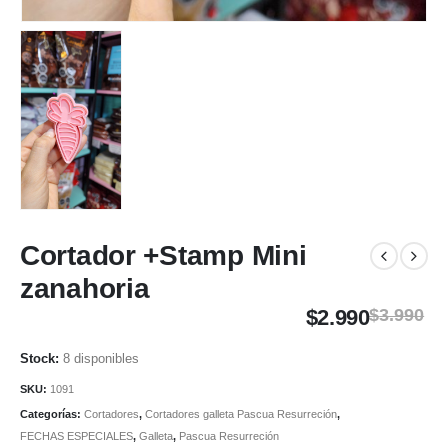
Cortador +Stamp Mini
zanahoria
$
2.990
$
3.990
8 disponibles
SKU:
1091
Categorías:
Cortadores
,
Cortadores galleta Pascua Resurreción
,
FECHAS ESPECIALES
,
Galleta
,
Pascua Resurreción