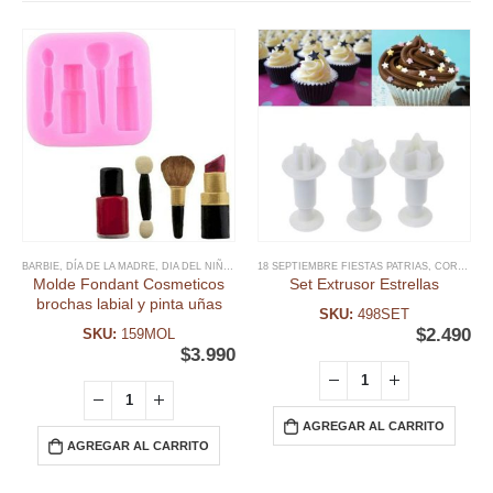
BARBIE
,
DÍA DE LA MADRE
,
DIA DEL NIÑO Y TEMATICAS
18 SEPTIEMBRE FIESTAS PATRIAS
,
FECHAS ESPECIALES
,
FONDANT
,
CORTADORES NAVIDAD
,
M
Molde Fondant Cosmeticos
Set Extrusor Estrellas
brochas labial y pinta uñas
SKU:
498SET
$
2.490
SKU:
159MOL
$
3.990
AGREGAR AL CARRITO
AGREGAR AL CARRITO