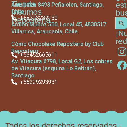
Tienda
es
Antupiren 8493 Peñalolen, Santiago,
Insumos
Chile
bu
+56223237130
Repostería
Anfión Muñoz 550, Local 45, 4830517
Villarrica, Araucanía, Chile
¡N
red
Cómo Chocolake Repostero by Club
Repostero
+56452665611
Av. Vitacura 6798, Local G2, Los cobres
de Vitacura (esquina Lo Beltrán),
Santiago
+56229293931
Todos los derechos reservados -