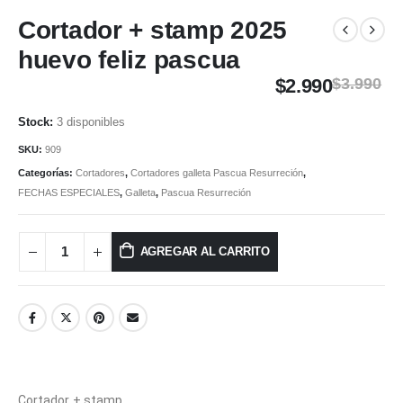
Cortador + stamp 2025
huevo feliz pascua
$
2.990
$
3.990
3 disponibles
SKU:
909
Categorías:
Cortadores
,
Cortadores galleta Pascua Resurreción
,
FECHAS ESPECIALES
,
Galleta
,
Pascua Resurreción
AGREGAR AL CARRITO
Cortador + stamp