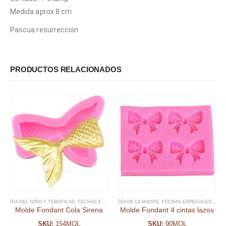
Medida aprox 8 cm
Pascua resurrección
PRODUCTOS RELACIONADOS
DIA DEL NIÑO Y TEMATICAS
,
FECHAS ESPECIALES
DÍA DE LA MADRE
,
FONDANT
,
MOLDE FONDANT
,
FECHAS ESPECIALES
,
SIRENAS Y
,
FON
Molde Fondant Cola Sirena
Molde Fondant 4 cintas lazos
SKU:
154MOL
SKU:
90MOL