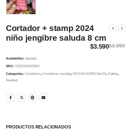
Cortador + stamp 2024
niño jengibre saluda 8 cm
$
3.590
$
3.990
Availability:
Agotado
SKU:
73255364020962
Categorías:
Cortadores
,
Cortadores navidad
,
FECHAS ESPECIALES
,
Galleta
,
Navidad
PRODUCTOS RELACIONADOS