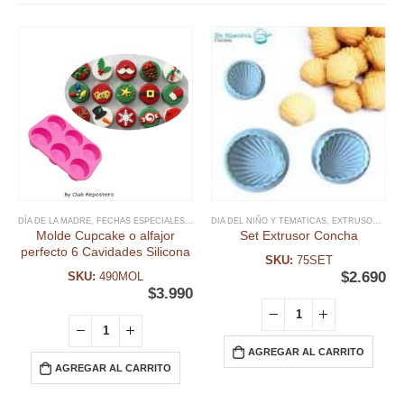
DÍA DE LA MADRE
,
FECHAS ESPECIALES
,
MOLDE CUPCAKES
DIA DEL NIÑO Y TEMATICAS
,
MOLDE SILICONA
,
EXTRUSOR FONDANT
,
MOLDES
,
MO
Molde Cupcake o alfajor
Set Extrusor Concha
perfecto 6 Cavidades Silicona
SKU:
75SET
$
2.690
SKU:
490MOL
$
3.990
AGREGAR AL CARRITO
AGREGAR AL CARRITO