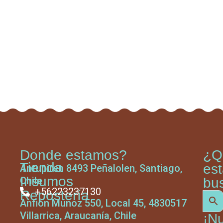
Donde estamos?
¿Q
Tienda
es
Antupiren 8493 Peñalolen, Santiago,
Insumos
Chile
bu
+56223237130
Repostería
Anfión Muñoz 550, Local 45, 4830517
Villarrica, Araucanía, Chile
¡N