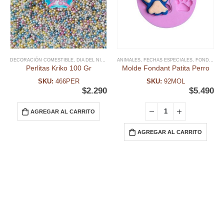
DECORACIÓN COMESTIBLE
,
DIA DEL NIÑO Y TEMATICAS
ANIMALES
,
,
FECHAS ESPECIALES
FECHAS ESPECIALES
,
,
MIX SPRINK
FONDANT
,
Perlitas Kriko 100 Gr
Molde Fondant Patita Perro
SKU:
466PER
SKU:
92MOL
$
2.290
$
5.490
AGREGAR AL CARRITO
AGREGAR AL CARRITO