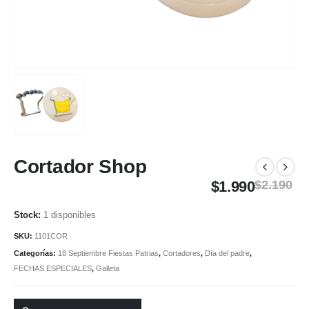
Cortador Shop
$
1.990
$
2.190
1 disponibles
SKU:
1101COR
Categorías:
18 Septiembre Fiestas Patrias
,
Cortadores
,
Día del padre
,
FECHAS ESPECIALES
,
Galleta