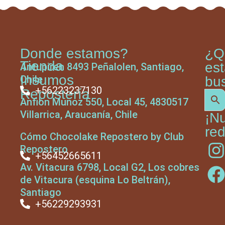
Donde estamos?
¿Q
Tienda
es
Antupiren 8493 Peñalolen, Santiago,
Insumos
Chile
bu
+56223237130
Repostería
Anfión Muñoz 550, Local 45, 4830517
Villarrica, Araucanía, Chile
¡N
red
Cómo Chocolake Repostero by Club
Repostero
+56452665611
Av. Vitacura 6798, Local G2, Los cobres
de Vitacura (esquina Lo Beltrán),
Santiago
+56229293931