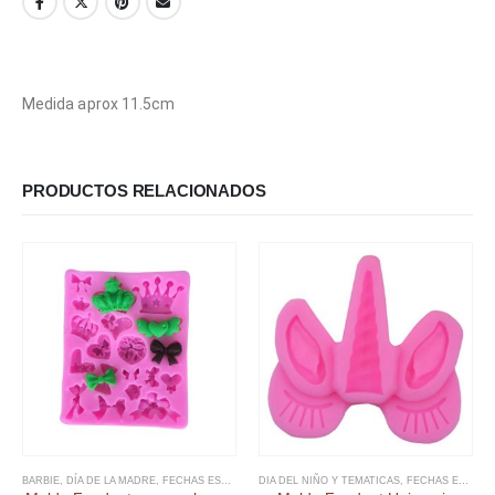
Medida aprox 11.5cm
PRODUCTOS RELACIONADOS
BARBIE
,
DÍA DE LA MADRE
,
FECHAS ESPECIALES
DIA DEL NIÑO Y TEMATICAS
,
FONDANT
,
MOLDE FONDANT
,
FECHAS ESPECIALES
,
MOLDES SILI