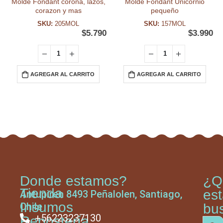
Molde Fondant corona, lazos,
Molde Fondant Unicornio
corazon y mas
pequeño
SKU:
205MOL
SKU:
157MOL
$
5.790
$
3.990
AGREGAR AL CARRITO
AGREGAR AL CARRITO
Donde estamos?
¿Q
Tienda
es
Antupiren 8493 Peñalolen, Santiago,
Insumos
Chile
bu
+56223237130
Repostería