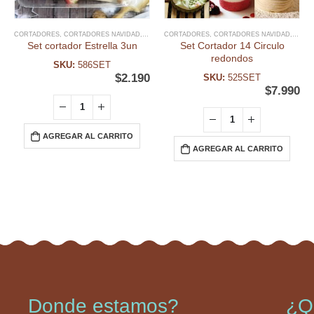
CORTADORES
,
CORTADORES NAVIDAD
,
FECHAS ESPECIALES
CORTADORES
,
,
CORTADORES NAVIDAD
GALLETA
,
NAVIDAD
,
FECH
Set cortador Estrella 3un
Set Cortador 14 Circulo
redondos
SKU:
586SET
$
2.190
SKU:
525SET
$
7.990
AGREGAR AL CARRITO
AGREGAR AL CARRITO
Donde estamos?
¿Q