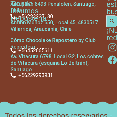
Tienda
es
Antupiren 8493 Peñalolen, Santiago,
Insumos
Chile
bu
+56223237130
Repostería
Anfión Muñoz 550, Local 45, 4830517
Villarrica, Araucanía, Chile
¡N
red
Cómo Chocolake Repostero by Club
Repostero
+56452665611
Av. Vitacura 6798, Local G2, Los cobres
de Vitacura (esquina Lo Beltrán),
Santiago
+56229293931
Todos los derechos reservados -