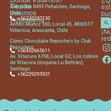
Tienda
es
Antupiren 8493 Peñalolen, Santiago,
Insumos
Chile
bu
+56223237130
Repostería
Anfión Muñoz 550, Local 45, 4830517
Villarrica, Araucanía, Chile
¡N
red
Cómo Chocolake Repostero by Club
Repostero
+56452665611
Av. Vitacura 6798, Local G2, Los cobres
de Vitacura (esquina Lo Beltrán),
Santiago
+56229293931