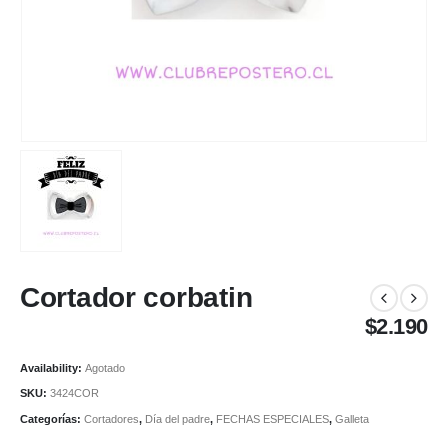
Cortador corbatin
$
2.190
Availability:
Agotado
SKU:
3424COR
Categorías:
Cortadores
,
Día del padre
,
FECHAS ESPECIALES
,
Galleta