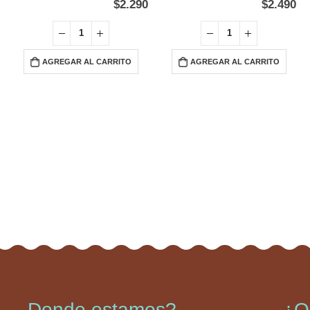
$
2.290
$
2.490
AGREGAR AL CARRITO
AGREGAR AL CARRITO
Donde estamos?
¿Q