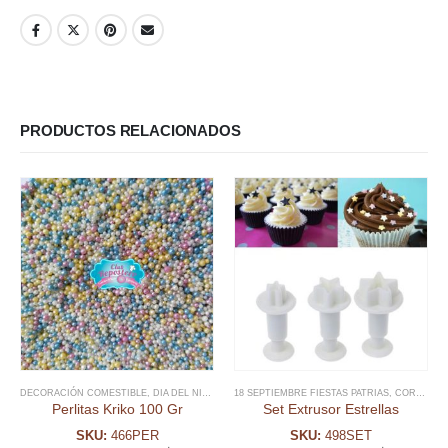
PRODUCTOS RELACIONADOS
DECORACIÓN COMESTIBLE
,
DIA DEL NIÑO Y TEMATICAS
18 SEPTIEMBRE FIESTAS PATRIAS
,
FECHAS ESPECIALES
,
,
MIX SPRINK
CORTADORES NAVIDAD
Perlitas Kriko 100 Gr
Set Extrusor Estrellas
SKU:
466PER
SKU:
498SET