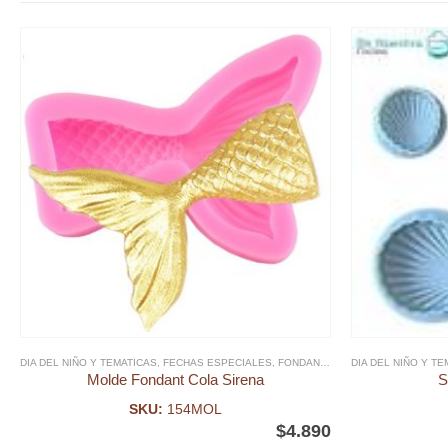
DIA DEL NIÑO Y TEMATICAS
,
FECHAS ESPECIALES
,
FONDANT
,
MOLDE FONDANT
DIA DEL NIÑO Y T
,
SIRE
Molde Fondant Cola Sirena
S
SKU:
154MOL
$
4.890