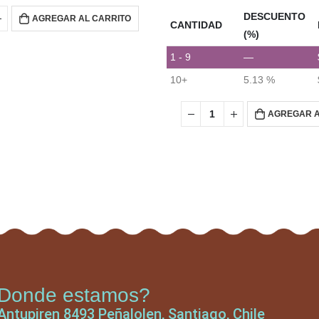
DESCUENTO
AGREGAR AL CARRITO
CANTIDAD
(%)
1 - 9
—
10+
5.13 %
AGREGAR A
Donde estamos?
Antupiren 8493 Peñalolen, Santiago, Chile