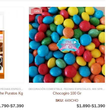
-14%
,
FECHAS ESPECIALES
,
PASCUA RESURRECIÓN
DECORACIÓN COMESTIBLE
,
PURATOS
,
FECHAS ESPECIALES
,
MIX SPRINKLES
he Puratos Kg
Chocogiro 100 Gr
SKU:
449CHO
.790
-
$
7.390
$
1.890
-
$
1.390