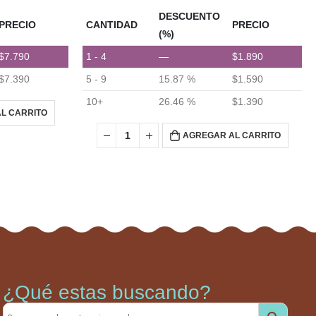
DESCUENTO
PRECIO
CANTIDAD
PRECIO
(%)
$
7.790
1 - 4
—
$
1.890
$
7.390
5 - 9
15.87 %
$
1.590
10+
26.46 %
$
1.390
L CARRITO
AGREGAR AL CARRITO
¿Qué estas buscando?