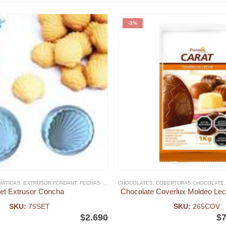
-3%
EMATICAS
NAS Y MAR
,
EXTRUSOR FONDANT
,
FECHAS ESPECIALES
CHOCOLATES
,
FONDANT
,
COBERTURAS CHOCOLATE
,
SIRENAS Y MAR
et Extrusor Concha
Chocolate Coverlux Moldeo Lec
SKU:
75SET
SKU:
265COV
$
2.690
$
7