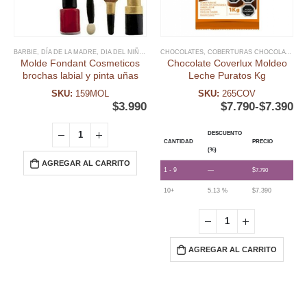
BARBIE
,
DÍA DE LA MADRE
,
DIA DEL NIÑO Y TEMATICAS
CHOCOLATES
,
FECHAS ESPECIALES
,
COBERTURAS CHOCOLATE
,
FONDANT
,
,
FE
M
Molde Fondant Cosmeticos
Chocolate Coverlux Moldeo
brochas labial y pinta uñas
Leche Puratos Kg
SKU:
159MOL
SKU:
265COV
$
3.990
$
7.790
-
$
7.390
DESCUENTO
CANTIDAD
PRECIO
(%)
AGREGAR AL CARRITO
1 - 9
—
$
7.790
10+
5.13 %
$
7.390
AGREGAR AL CARRITO