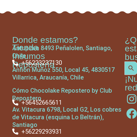
Donde estamos?
¿Q
Tienda
es
Antupiren 8493 Peñalolen, Santiago,
Insumos
Chile
bu
+56223237130
Repostería
Anfión Muñoz 550, Local 45, 4830517
Villarrica, Araucanía, Chile
¡N
red
Cómo Chocolake Repostero by Club
Repostero
+56452665611
Av. Vitacura 6798, Local G2, Los cobres
de Vitacura (esquina Lo Beltrán),
Santiago
+56229293931