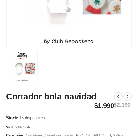
Cortador bola navidad
$
1.990
$
2.190
15 disponibles
SKU:
2344COR
Categorías:
Cortadores
,
Cortadores navidad
,
FECHAS ESPECIALES
,
Galleta
,