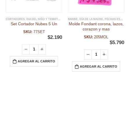
CORTADORES
,
DIA DEL NIÑO Y TEMATICAS
,
FECHAS ESPECIALES
BARBIE
,
DÍA DE LA MADRE
,
GALLETA
,
FECHAS ESPECIALES
,
RELIGIOSOS
,
U
Set Cortador Nubes 5 Un
Molde Fondant corona, lazos,
corazon y mas
SKU:
77SET
$
2.190
SKU:
205MOL
$
5.790
AGREGAR AL CARRITO
AGREGAR AL CARRITO