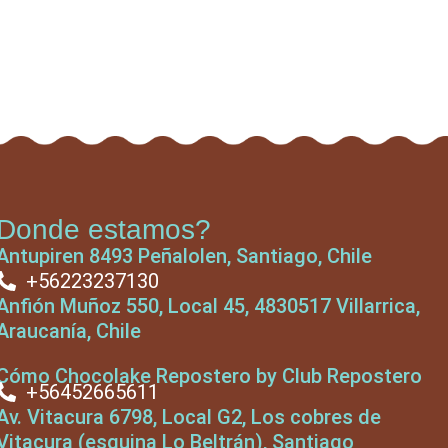
Donde estamos?
Antupiren 8493 Peñalolen, Santiago, Chile
+56223237130
Anfión Muñoz 550, Local 45, 4830517 Villarrica,
Araucanía, Chile
Cómo Chocolake Repostero by Club Repostero
+56452665611
Av. Vitacura 6798, Local G2, Los cobres de
Vitacura (esquina Lo Beltrán), Santiago