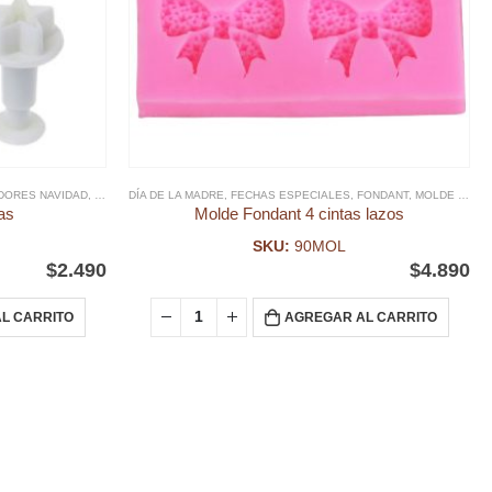
DORES NAVIDAD
MOLDES SILICONA, ACRILICO Y PLÁSTICO DIA DE LA MADRE
,
EXTRUSOR FONDANT
DÍA DE LA MADRE
,
FECHAS ESPECIALES
,
FECHAS ESPECIALES
,
FONDANT
,
FONDANT
,
NAVIDAD
,
MOLDE FONDANT
,
RELIG
as
Molde Fondant 4 cintas lazos
SKU:
90MOL
$
2.490
$
4.890
L CARRITO
AGREGAR AL CARRITO