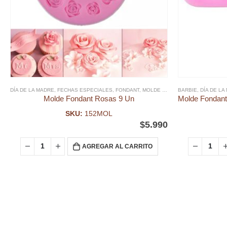
DÍA DE LA MADRE
,
FECHAS ESPECIALES
,
FONDANT
,
MOLDE FONDANT
BARBIE
,
DÍA DE LA
Molde Fondant Rosas 9 Un
SKU:
152MOL
$
5.990
AGREGAR AL CARRITO