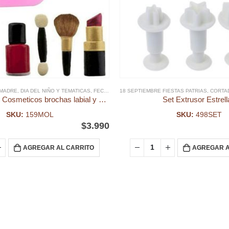
 MADRE
,
DIA DEL NIÑO Y TEMATICAS
,
FECHAS ESPECIALES
18 SEPTIEMBRE FIESTAS PATRIAS
,
FONDANT
,
MOLDE FONDANT
,
CORTA
,
Molde Fondant Cosmeticos brochas labial y pinta uñas
Set Extrusor Estrell
SKU:
159MOL
SKU:
498SET
$
3.990
AGREGAR AL CARRITO
AGREGAR A