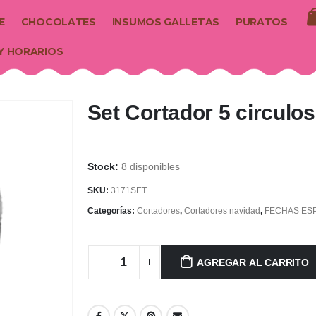
E
CHOCOLATES
INSUMOS GALLETAS
PURATOS
Y HORARIOS
Set Cortador 5 circulos
8 disponibles
SKU:
3171SET
Categorías:
Cortadores
,
Cortadores navidad
,
FECHAS ES
AGREGAR AL CARRITO