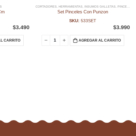
S
CORTADORES
,
HERRAMIENTAS
,
INSUMOS GALLETAS
,
PINCELES
,
 Cm
Set Pinceles Con Punzon
SKU:
533SET
$
3.490
$
3.990
L CARRITO
AGREGAR AL CARRITO