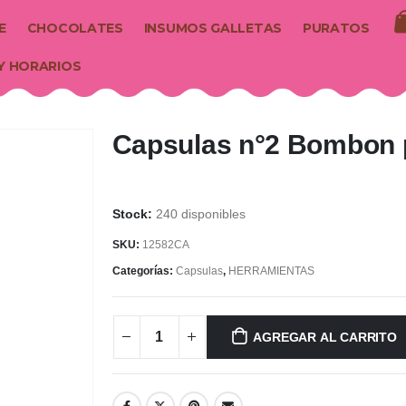
E
CHOCOLATES
INSUMOS GALLETAS
PURATOS
Y HORARIOS
Capsulas n°2 Bombon p
240 disponibles
SKU:
12582CA
Categorías:
Capsulas
,
HERRAMIENTAS
AGREGAR AL CARRITO