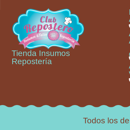
Tienda Insumos
Repostería
Todos los d