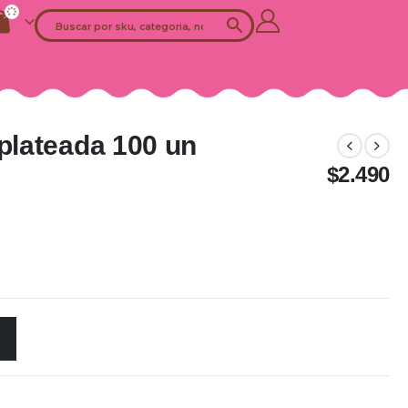
lateada 100 un
$
2.490