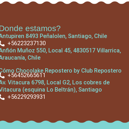
Donde estamos?
Antupiren 8493 Peñalolen, Santiago, Chile
+56223237130
Anfión Muñoz 550, Local 45, 4830517 Villarrica,
Araucanía, Chile
Cómo Chocolake Repostero by Club Repostero
+56452665611
Av. Vitacura 6798, Local G2, Los cobres de
Vitacura (esquina Lo Beltrán), Santiago
+56229293931