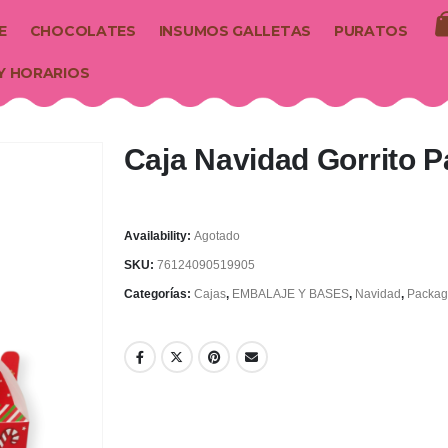
E
CHOCOLATES
INSUMOS GALLETAS
PURATOS
Y HORARIOS
Caja Navidad Gorrito 
Availability:
Agotado
SKU:
76124090519905
Categorías:
Cajas
,
EMBALAJE Y BASES
,
Navidad
,
Packag