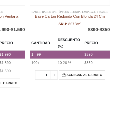
ES
BASES
,
BASES CARTÓN CON BLONDA
,
EMBALAJE Y BASES
on Ventana
Base Carton Redonda Con Blonda 24 Cm
SKU:
867BAS
.990
-
$
1.590
$
390
-
$
350
DESCUENTO
PRECIO
CANTIDAD
PRECIO
(%)
$
1.990
1 - 99
—
$
390
$
1.890
100+
10.26 %
$
350
$
1.590
AGREGAR AL CARRITO
L CARRITO