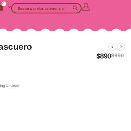
Pascuero
$
890
$
990
ing Navidad