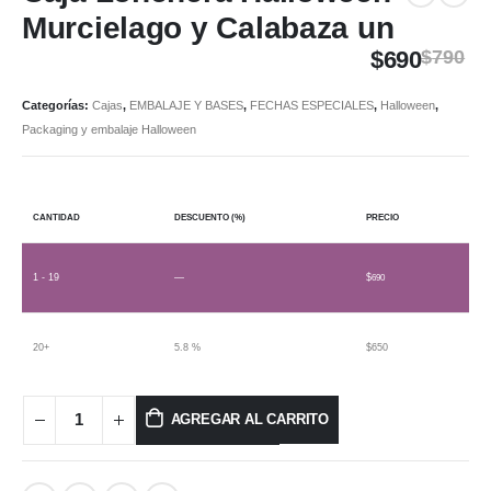
Murcielago y Calabaza un
$
690
$
790
Categorías:
Cajas
,
EMBALAJE Y BASES
,
FECHAS ESPECIALES
,
Halloween
,
Packaging y embalaje Halloween
CANTIDAD
DESCUENTO (%)
PRECIO
1 - 19
—
$
690
20+
5.8 %
$
650
AGREGAR AL CARRITO