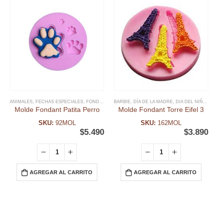
ANIMALES
,
FECHAS ESPECIALES
,
FONDANT
,
MOLDE FONDANT
BARBIE
,
DÍA DE LA MADRE
,
DIA DEL NIÑO Y TEMATICAS
Molde Fondant Patita Perro
Molde Fondant Torre Eifel 3
SKU:
92MOL
SKU:
162MOL
$
5.490
$
3.890
AGREGAR AL CARRITO
AGREGAR AL CARRITO