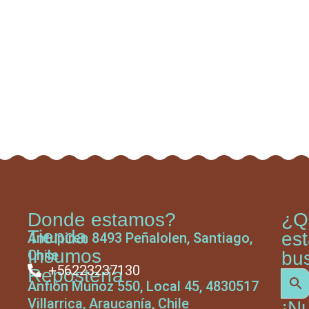
Donde estamos?
¿Q
Tienda
es
Antupiren 8493 Peñalolen, Santiago,
Insumos
Chile
bu
+56223237130
Repostería
Anfión Muñoz 550, Local 45, 4830517
Villarrica, Araucanía, Chile
¡N