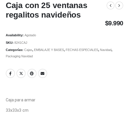
Caja con 25 ventanas
regalitos navideños
$
9.990
Availability:
Agotado
SKU:
8241CAJ
Categorías:
Cajas
,
EMBALAJE Y BASES
,
FECHAS ESPECIALES
,
Navidad
,
Packaging Navidad
Caja para armar
33x33x3 cm