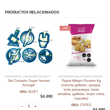
PRODUCTOS RELACIONADOS
-11%
CORTADORES
,
CORTADORES DÍA DEL PADRE
,
DIA DEL NIÑO Y TEMATICAS
,
DÍA DEL PADRE
CORTADORES GALLETA PASCUA RESURRECIÓN
,
Set Cortador Super heroes
Tegral Allegro Puratos Kg
Avenger
(mezcla galletas, queque,
torta panqueque, base
SKU:
81SET
tartaleta, galletas, brazo reina,
$
4.490
cupcake)
SKU:
274TEG
$
4.690