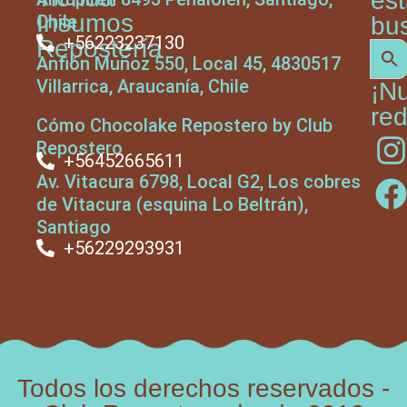
es
Insumos
Chile
bu
+56223237130
Repostería
Anfión Muñoz 550, Local 45, 4830517
Villarrica, Araucanía, Chile
¡N
red
Cómo Chocolake Repostero by Club
Repostero
+56452665611
Av. Vitacura 6798, Local G2, Los cobres
de Vitacura (esquina Lo Beltrán),
Santiago
+56229293931
Todos los derechos reservados -