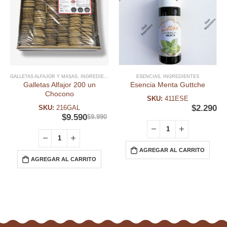
GALLETAS ALFAJOR Y MASAS
,
INGREDIENTES
ESENCIAS
,
INGREDIENTES
Galletas Alfajor 200 un
Esencia Menta Guttche
Chocono
SKU:
411ESE
$
2.290
SKU:
216GAL
$
9.590
$
9.990
AGREGAR AL CARRITO
AGREGAR AL CARRITO