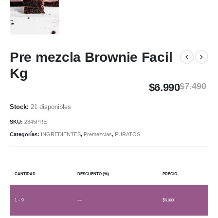
Pre mezcla Brownie Facil
Kg
$
6.990
$
7.490
21 disponibles
SKU:
2845PRE
Categorías:
INGREDIENTES
,
Premezclas
,
PURATOS
CANTIDAD
DESCUENTO (%)
PRECIO
1 - 9
—
$
6.990