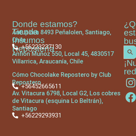
Donde estamos?
¿Q
Tienda
es
Antupiren 8493 Peñalolen, Santiago,
Insumos
Chile
bu
+56223237130
Repostería
Anfión Muñoz 550, Local 45, 4830517
Villarrica, Araucanía, Chile
¡N
red
Cómo Chocolake Repostero by Club
Repostero
+56452665611
Av. Vitacura 6798, Local G2, Los cobres
de Vitacura (esquina Lo Beltrán),
Santiago
+56229293931