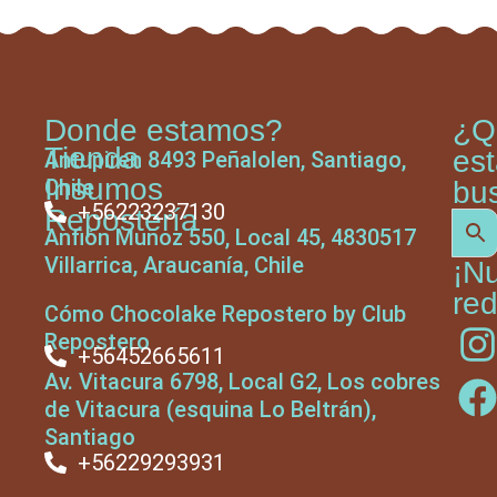
Donde estamos?
¿Q
Tienda
es
Antupiren 8493 Peñalolen, Santiago,
Insumos
Chile
bu
+56223237130
Repostería
Anfión Muñoz 550, Local 45, 4830517
Villarrica, Araucanía, Chile
¡N
red
Cómo Chocolake Repostero by Club
Repostero
+56452665611
Av. Vitacura 6798, Local G2, Los cobres
de Vitacura (esquina Lo Beltrán),
Santiago
+56229293931