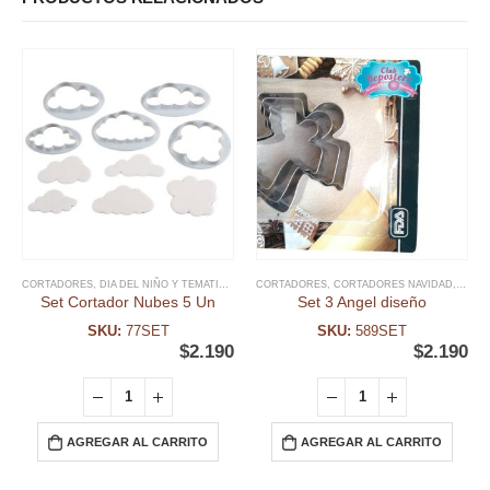
CORTADORES
,
DIA DEL NIÑO Y TEMATICAS
,
FECHAS ESPECIALES
CORTADORES
,
CORTADORES NAVIDAD
,
GALLETA
,
RELIGIOSOS
,
FECH
,
U
Set Cortador Nubes 5 Un
Set 3 Angel diseño
SKU:
77SET
SKU:
589SET
$
2.190
$
2.190
AGREGAR AL CARRITO
AGREGAR AL CARRITO