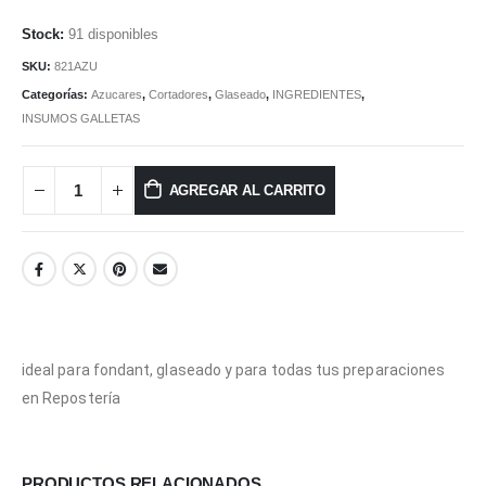
91 disponibles
SKU:
821AZU
Categorías:
Azucares
,
Cortadores
,
Glaseado
,
INGREDIENTES
,
INSUMOS GALLETAS
AGREGAR AL CARRITO
ideal para fondant, glaseado y para todas tus preparaciones
en Repostería
PRODUCTOS RELACIONADOS