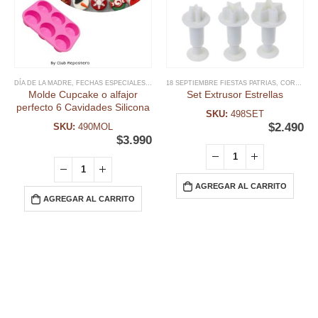
DÍA DE LA MADRE
,
FECHAS ESPECIALES
,
MOLDE CUPCAKES
18 SEPTIEMBRE FIESTAS PATRIAS
,
MOLDE SILICONA
,
,
MOLDES
CORTADORES NAVIDAD
,
MO
Molde Cupcake o alfajor
Set Extrusor Estrellas
perfecto 6 Cavidades Silicona
SKU:
498SET
$
2.490
SKU:
490MOL
$
3.990
AGREGAR AL CARRITO
AGREGAR AL CARRITO