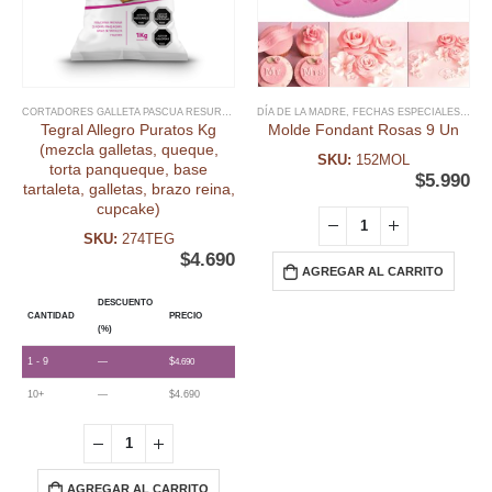
CORTADORES GALLETA PASCUA RESURRECIÓN
DÍA DE LA MADRE
,
FECHAS ESPECIALES
,
FECHAS ESPECIALES
,
INGREDIENTES
,
,
FON
INS
Tegral Allegro Puratos Kg
Molde Fondant Rosas 9 Un
(mezcla galletas, queque,
SKU:
152MOL
torta panqueque, base
$
5.990
tartaleta, galletas, brazo reina,
cupcake)
SKU:
274TEG
$
4.690
AGREGAR AL CARRITO
DESCUENTO
CANTIDAD
PRECIO
(%)
1 - 9
—
$
4.690
10+
—
$
4.690
AGREGAR AL CARRITO