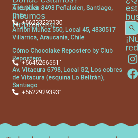
Tienda
es
Antupiren 8493 Peñalolen, Santiago,
Insumos
Chile
bu
+56223237130
Repostería
Anfión Muñoz 550, Local 45, 4830517
Villarrica, Araucanía, Chile
¡N
red
Cómo Chocolake Repostero by Club
Repostero
+56452665611
Av. Vitacura 6798, Local G2, Los cobres
de Vitacura (esquina Lo Beltrán),
Santiago
+56229293931