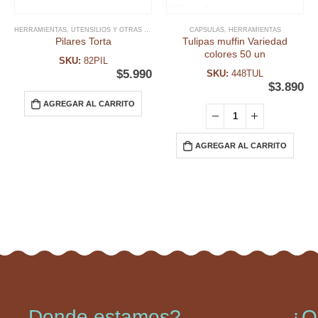
HERRAMIENTAS
,
UTENSILIOS Y OTRAS HERRAMIENTAS
CAPSULAS
,
HERRAMIENTAS
Pilares Torta
Tulipas muffin Variedad
colores 50 un
SKU:
82PIL
$
5.990
SKU:
448TUL
$
3.890
AGREGAR AL CARRITO
AGREGAR AL CARRITO
Donde estamos?
¿Q