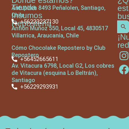
Donde estamos?
¿Q
Tienda
es
Antupiren 8493 Peñalolen, Santiago,
Insumos
Chile
bu
+56223237130
Repostería
Anfión Muñoz 550, Local 45, 4830517
Villarrica, Araucanía, Chile
¡N
red
Cómo Chocolake Repostero by Club
Repostero
+56452665611
Av. Vitacura 6798, Local G2, Los cobres
de Vitacura (esquina Lo Beltrán),
Santiago
+56229293931