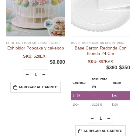
COTILLON
,
EMBALAJE Y BASES
,
MOLDE CAKEPOP
BASES
,
MOLDES
,
BASES CARTÓN CON BLONDA
,
OTROS PACKAGING
,
EMBALA
Exhibidor Popcake y cakepop
Base Carton Redonda Con
Blonda 24 Cm
SKU:
528EXH
$
9.890
SKU:
867BAS
$
390
-
$
350
DESCUENTO
CANTIDAD
PRECIO
AGREGAR AL CARRITO
(%)
1 - 99
—
$
390
100+
10.26 %
$
350
AGREGAR AL CARRITO