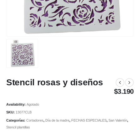
Stencil rosas y diseños
$
3.190
Availability:
Agotado
SKU:
13077CLB
Categorías:
Cortadores
,
Día de la madre
,
FECHAS ESPECIALES
,
San Valentín
,
Stencil plantillas