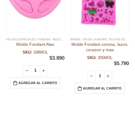
FECHAS ESPECIALES
,
FONDANT
,
MOLDE FONDANT
BARBIE
,
RELIGIOSOS
,
DÍA DE LA MADRE
,
FECHAS ESPECIALES
Molde Fondant Alas
Molde Fondant corona, lazos,
corazon y mas
SKU:
198MOL
$
3.890
SKU:
205MOL
$
5.790
AGREGAR AL CARRITO
AGREGAR AL CARRITO