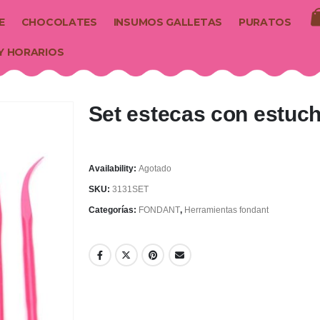
E
CHOCOLATES
INSUMOS GALLETAS
PURATOS
Y HORARIOS
Set estecas con estuc
Availability:
Agotado
SKU:
3131SET
Categorías:
FONDANT
,
Herramientas fondant