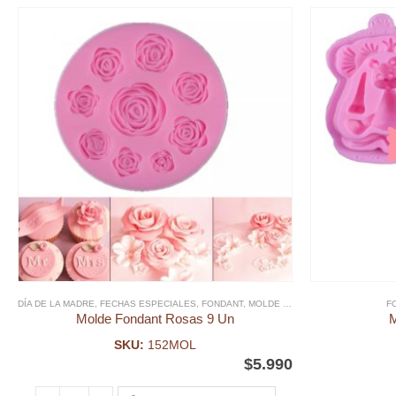
DÍA DE LA MADRE
,
FECHAS ESPECIALES
,
FONDANT
,
MOLDE FONDANT
F
Molde Fondant Rosas 9 Un
M
SKU:
152MOL
$
5.990