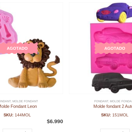
AGOTADO
AGOTADO
ONDANT
,
MOLDE FONDANT
FONDANT
,
MOLDE FONDA
olde Fondant Leon
Molde fondant 2 Au
SKU:
144MOL
SKU:
151MOL
$
6.990