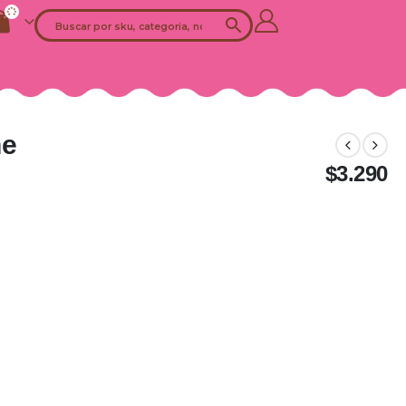
he
$
3.290