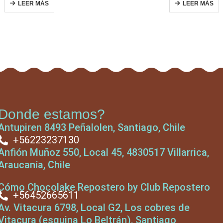
LEER MÁS
LEER MÁS
Donde estamos?
Antupiren 8493 Peñalolen, Santiago, Chile
+56223237130
Anfión Muñoz 550, Local 45, 4830517 Villarrica,
Araucanía, Chile
Cómo Chocolake Repostero by Club Repostero
+56452665611
Av. Vitacura 6798, Local G2, Los cobres de
Vitacura (esquina Lo Beltrán), Santiago