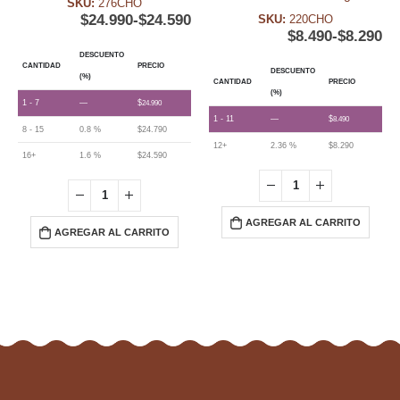
SKU:
276CHO
$
24.990
-
$
24.590
SKU:
220CHO
$
8.490
-
$
8.290
DESCUENTO
CANTIDAD
PRECIO
DESCUENTO
(%)
CANTIDAD
PRECIO
(%)
1 - 7
—
$
24.990
1 - 11
—
$
8.490
8 - 15
0.8 %
$
24.790
12+
2.36 %
$
8.290
16+
1.6 %
$
24.590
AGREGAR AL CARRITO
AGREGAR AL CARRITO