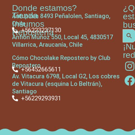
Donde estamos?
¿Q
Tienda
es
Antupiren 8493 Peñalolen, Santiago,
Insumos
Chile
bu
+56223237130
Repostería
Anfión Muñoz 550, Local 45, 4830517
Villarrica, Araucanía, Chile
¡N
red
Cómo Chocolake Repostero by Club
Repostero
+56452665611
Av. Vitacura 6798, Local G2, Los cobres
de Vitacura (esquina Lo Beltrán),
Santiago
+56229293931