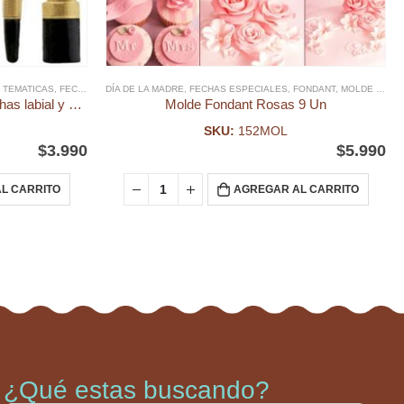
Y TEMATICAS
,
FECHAS ESPECIALES
DÍA DE LA MADRE
,
FONDANT
,
FECHAS ESPECIALES
,
MOLDE FONDANT
,
,
FONDANT
MOLDES SILICONA, ACRI
,
MOLDE FONDANT
Molde Fondant Cosmeticos brochas labial y pinta uñas
Molde Fondant Rosas 9 Un
SKU:
152MOL
$
3.990
$
5.990
L CARRITO
AGREGAR AL CARRITO
¿Qué estas buscando?