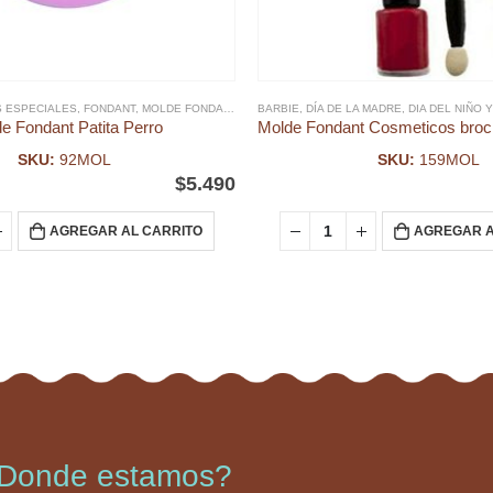
 ESPECIALES
,
FONDANT
,
MOLDE FONDANT
BARBIE
,
DÍA DE LA MADRE
,
DIA DEL NIÑO 
e Fondant Patita Perro
SKU:
92MOL
SKU:
159MOL
$
5.490
AGREGAR AL CARRITO
AGREGAR A
Donde estamos?