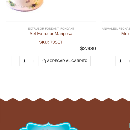
EXTRUSOR FONDANT
,
FONDANT
ANIMALES
,
FECHAS
Set Extrusor Mariposa
Mold
SKU:
79SET
$
2.980
AGREGAR AL CARRITO