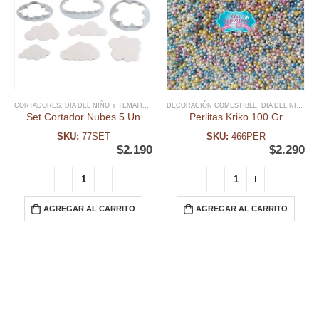
CORTADORES
,
DIA DEL NIÑO Y TEMATICAS
,
FECHAS ESPECIALES
DECORACIÓN COMESTIBLE
,
GALLETA
,
DIA DEL NIÑO Y TEMATICAS
,
RELIGIOSOS
,
U
Set Cortador Nubes 5 Un
Perlitas Kriko 100 Gr
SKU:
77SET
SKU:
466PER
$
2.190
$
2.290
AGREGAR AL CARRITO
AGREGAR AL CARRITO