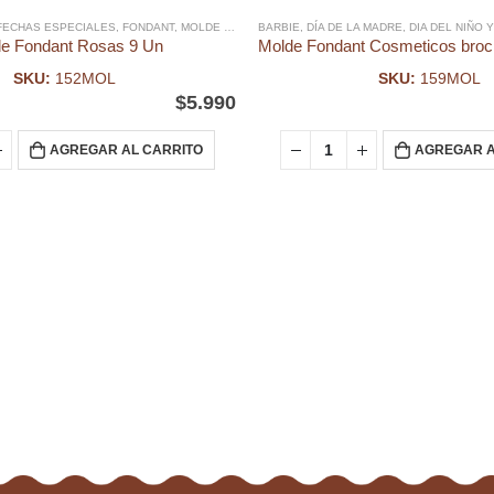
ES
FECHAS ESPECIALES
,
INSUMOS GALLETAS
,
FONDANT
,
PASCUA RESURRECIÓN
,
MOLDE FONDANT
BARBIE
,
PREMEZCLAS
,
DÍA DE LA MADRE
,
PURATOS
,
DIA DEL NIÑO 
e Fondant Rosas 9 Un
SKU:
152MOL
SKU:
159MOL
$
5.990
AGREGAR AL CARRITO
AGREGAR A