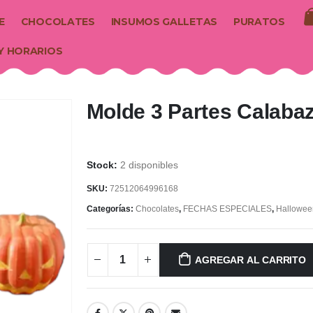
E
CHOCOLATES
INSUMOS GALLETAS
PURATOS
Y HORARIOS
Molde 3 Partes Calaba
2 disponibles
SKU:
72512064996168
Categorías:
Chocolates
,
FECHAS ESPECIALES
,
Hallowee
AGREGAR AL CARRITO