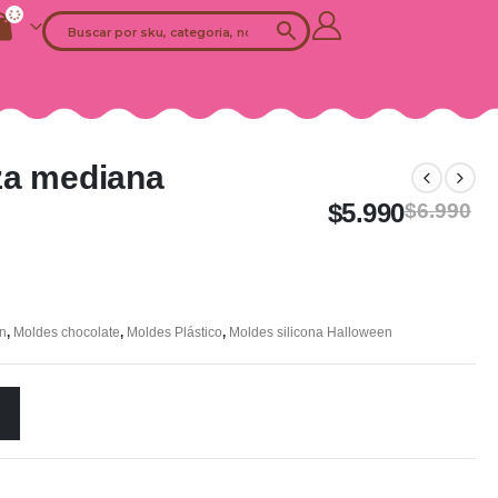
za mediana
$
5.990
$
6.990
n
,
Moldes chocolate
,
Moldes Plástico
,
Moldes silicona Halloween