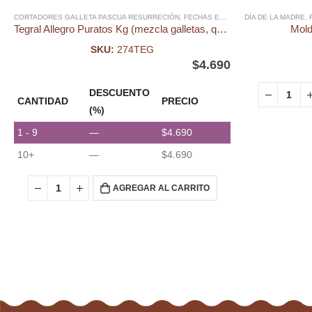
CORTADORES GALLETA PASCUA RESURRECIÓN
,
FECHAS ESPECIALES
DÍA DE LA MADRE
,
INGREDIENT
,
Tegral Allegro Puratos Kg (mezcla galletas, queque, torta panqueque, base tartaleta, galletas, brazo reina, cupcake)
Mold
SKU:
274TEG
$
4.690
DESCUENTO
CANTIDAD
PRECIO
(%)
1 - 9
—
$
4.690
10+
—
$
4.690
AGREGAR AL CARRITO