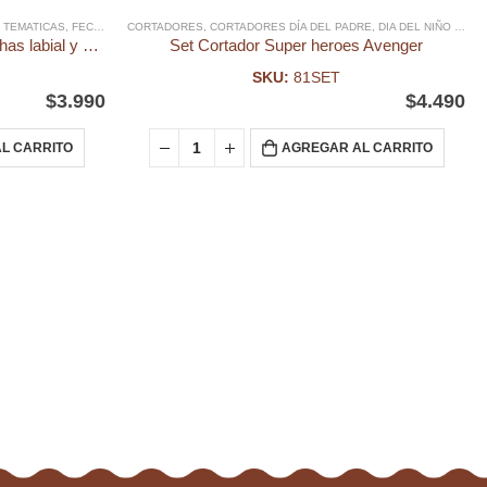
Y TEMATICAS
,
FECHAS ESPECIALES
CORTADORES
,
FONDANT
,
CORTADORES DÍA DEL PADRE
,
MOLDE FONDANT
,
MOLDES SILICONA, ACRI
,
DIA DEL NIÑO Y TEMATICAS
Molde Fondant Cosmeticos brochas labial y pinta uñas
Set Cortador Super heroes Avenger
SKU:
81SET
$
3.990
$
4.490
L CARRITO
AGREGAR AL CARRITO