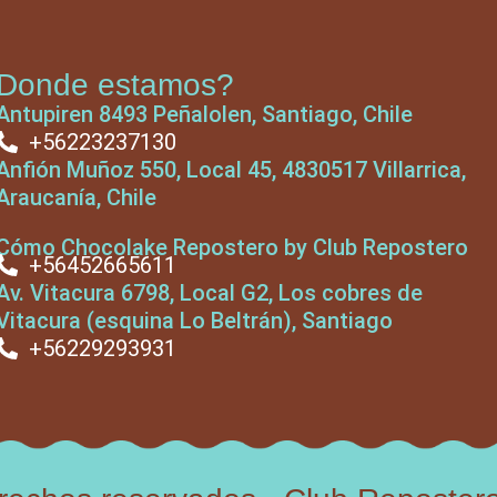
Donde estamos?
Antupiren 8493 Peñalolen, Santiago, Chile
+56223237130
Anfión Muñoz 550, Local 45, 4830517 Villarrica,
Araucanía, Chile
Cómo Chocolake Repostero by Club Repostero
+56452665611
Av. Vitacura 6798, Local G2, Los cobres de
Vitacura (esquina Lo Beltrán), Santiago
+56229293931