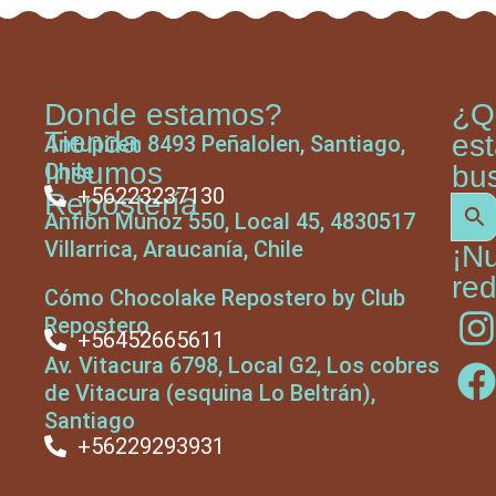
Donde estamos?
¿Q
Tienda
es
Antupiren 8493 Peñalolen, Santiago,
Insumos
Chile
bu
+56223237130
Repostería
Anfión Muñoz 550, Local 45, 4830517
Villarrica, Araucanía, Chile
¡N
red
Cómo Chocolake Repostero by Club
Repostero
+56452665611
Av. Vitacura 6798, Local G2, Los cobres
de Vitacura (esquina Lo Beltrán),
Santiago
+56229293931