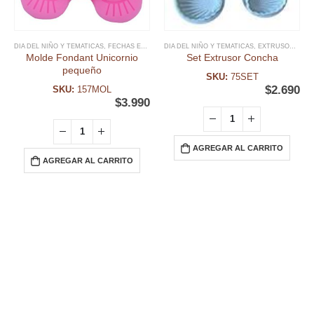
DIA DEL NIÑO Y TEMATICAS
,
FECHAS ESPECIALES
DIA DEL NIÑO Y TEMATICAS
,
FONDANT
,
MOLDE FONDANT
,
EXTRUSOR FONDANT
,
UNICORNI
Molde Fondant Unicornio
Set Extrusor Concha
pequeño
SKU:
75SET
$
2.690
SKU:
157MOL
$
3.990
AGREGAR AL CARRITO
AGREGAR AL CARRITO