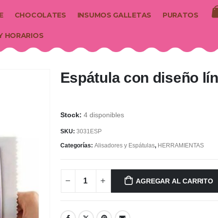
E
CHOCOLATES
INSUMOS GALLETAS
PURATOS
Y HORARIOS
Espátula con diseño lín
4 disponibles
SKU:
3031ESP
Categorías:
Alisadores y Espátulas
,
HERRAMIENTAS
AGREGAR AL CARRITO