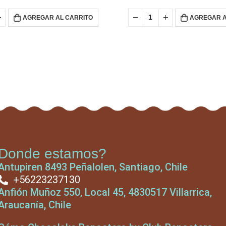
AGREGAR AL CARRITO
AGREGAR A
Donde estamos?
Antupiren 8493 Peñalolen, Santiago, Chile
+56223237130
Anfión Muñoz 550, Local 45, 4830517 Villarrica,
Araucanía, Chile