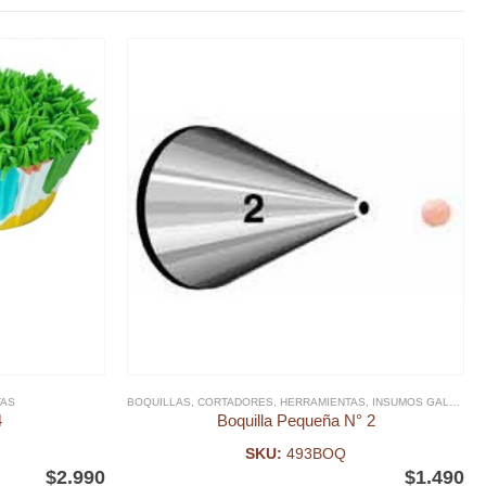
TAS
BOQUILLAS
,
CORTADORES
,
HERRAMIENTAS
,
INSUMOS GALLETAS
4
Boquilla Pequeña N° 2
SKU:
493BOQ
$
2.990
$
1.490