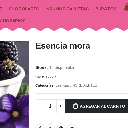
E
CHOCOLATES
INSUMOS GALLETAS
PURATOS
Y HORARIOS
Esencia mora
13 disponibles
SKU:
3555ESE
Categorías:
Esencias
,
INGREDIENTES
AGREGAR AL CARRITO