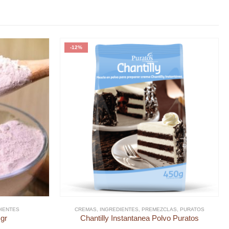
-12%
IENTES
CREMAS
,
INGREDIENTES
,
PREMEZCLAS
,
PURATOS
gr
Chantilly Instantanea Polvo Puratos