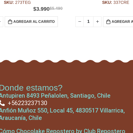
SKU:
273TEG
SKU:
337CRE
$
3.990
$
5.490
AGREGAR AL CARRITO
AGREGAR A
Donde estamos?
Antupiren 8493 Peñalolen, Santiago, Chile
+56223237130
Anfión Muñoz 550, Local 45, 4830517 Villarrica,
Araucanía, Chile
Cómo Chocolake Repostero by Club Repostero