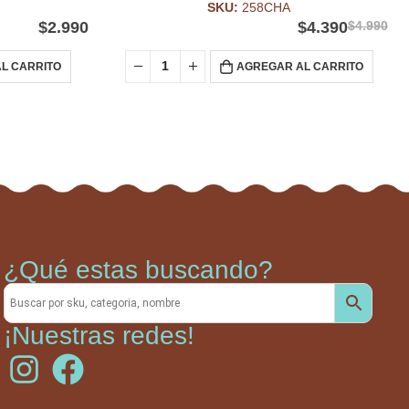
SKU:
258CHA
$
2.990
$
4.390
$
4.990
L CARRITO
AGREGAR AL CARRITO
¿Qué estas buscando?
¡Nuestras redes!