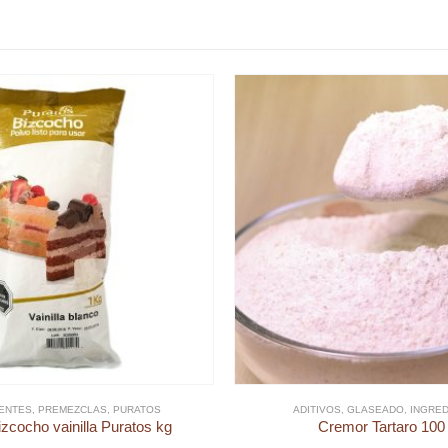
IENTES
,
PREMEZCLAS
,
PURATOS
ADITIVOS
,
GLASEADO
,
INGRED
izcocho vainilla Puratos kg
Cremor Tartaro 100 