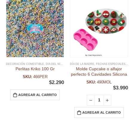
DECORACIÓN COMESTIBLE
,
DIA DEL NIÑO Y TEMATICAS
DÍA DE LA MADRE
,
FECHAS ESPECIALES
,
FECHAS ESPECIALES
,
MIX SPRINK
,
MOL
Perlitas Kriko 100 Gr
Molde Cupcake o alfajor
perfecto 6 Cavidades Silicona
SKU:
466PER
$
2.290
SKU:
490MOL
$
3.990
AGREGAR AL CARRITO
AGREGAR AL CARRITO