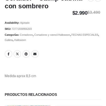
con sombrero
$
2.990
$
3.490
Availability:
Agotado
SKU:
72771939956203
Categorías:
Cortadores
,
Cortadores y stencil Halloween
,
FECHAS ESPECIALES
,
Galleta
,
Halloween
Medida aprox 8,5 cm
PRODUCTOS RELACIONADOS